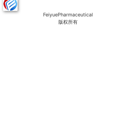
FeiyuePharmaceutical
版权所有