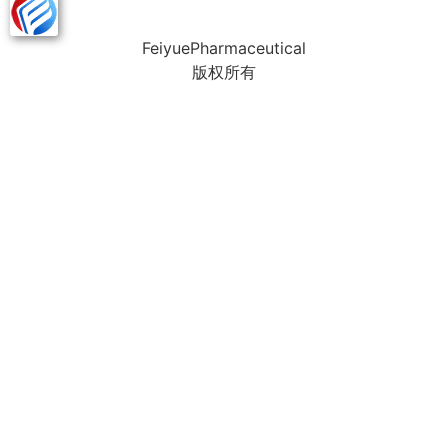
FeiyuePharmaceutical
版权所有