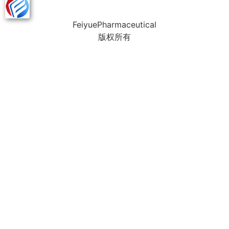
FeiyuePharmaceutical
版权所有