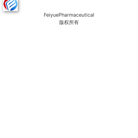
FeiyuePharmaceutical
版权所有