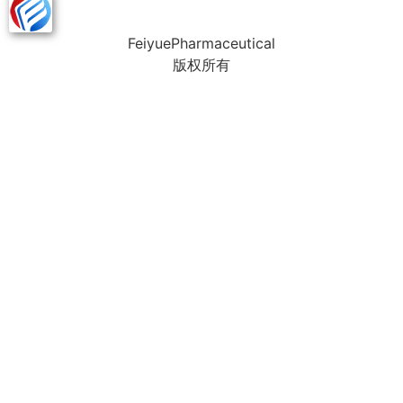
FeiyuePharmaceutical
版权所有